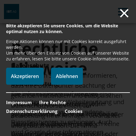
×
Bitte akzeptieren Sie unsere Cookies, um die Website
optimal nutzen zu können.
Rechtliche
Einige Aktionen können nur mit Cookies korrekt ausgeführt
werden.
Um mehr über den Einsatz von Cookies auf unserer Website
zu erfahren, lesen Sie bitte unsere Cookie-Informationsseite.
Hinweise
Datenschutz
Wir möchten Sie darüber informieren,
Akzeptieren
Ablehnen
Gewährleistung
dass Ihre Daten, unter Beachtung der
Die Informationen auf unseren
Alle Inhalte unserer Homepage sind
geltenden nationalen und europäischen
um weitere mit der Websitenutzung und
Impressum
Ihre Rechte
Internetseiten werden mit größter
urheberrechtlich geschützt. Wir
Datenschutzvorschriften, zur
der Internetnutzung verbundene
Datenschutzerklärung
Cookies
Sorgfalt erstellt. Die Firma Immobilien
gestatten ausdrücklich die Nutzung aller
Bearbeitung Ihrer Anfragen verarbeitet
Dienstleistungen zu erbringen. Auch
Bauträger AG übernimmt jedoch keine
Daten für den privaten, nicht
und genutzt werden. Die Firma
wird Google diese Informationen
Gewähr für deren Vollständigkeit oder
kommerziellen Gebrauch.
Immobilien Bauträger AG wahrt die