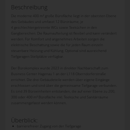
Beschreibung
Die moderne 400 m² große Bürofläche liegt in der obersten Ebene
des Gebäudes und umfasst 12 Büroräume, je
4 geschlechtergetrennte WCs sowie Teeküchen in den
Gangbereichen. Die Raumaufteilung ist flexibel und kann verändert
werden. Für Komfort und angenehmes Arbeiten sorgen die
elektrische Beschattung sowie die für jeden Raum einzeln
steuerbare Heizung und Kühlung. Optional sind ausreichend
Tiefgaragen-Stellplätze verfügbar.
Der Bürokomplex wurde 2023 in direkter Nachbarschaft zum
Business Center Hagenau 1 an der L118 Oberndorferstraße
errichtet. Die drei Gebäudeteile werden über eigene Eingänge
erschlossen und sind über die gemeinsame Tiefgarage verbunden.
Es sind 39 Büroeinheiten entstanden, die auf einer Ebene zu 200,
300 oder 400 m² Bürofläche inkl. Teeküche und Sanitärräume
zusammengefasst werden können.
Überblick:
barrierefreier Zugang von der Tiefgarage